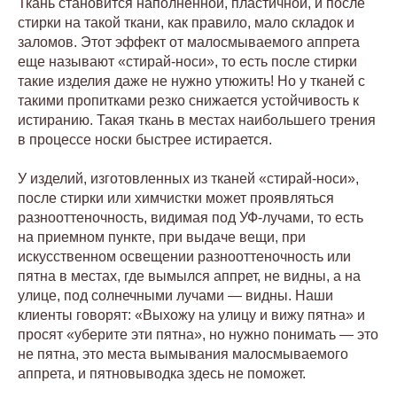
Ткань становится наполненной, пластичной, и после
стирки на такой ткани, как правило, мало складок и
заломов. Этот эффект от малосмываемого аппрета
еще называют «стирай-носи», то есть после стирки
такие изделия даже не нужно утюжить! Но у тканей с
такими пропитками резко снижается устойчивость к
истиранию. Такая ткань в местах наибольшего трения
в процессе носки быстрее истирается.
У изделий, изготовленных из тканей «стирай-носи»,
после стирки или химчистки может проявляться
разнооттеночность, видимая под УФ-лучами, то есть
на приемном пункте, при выдаче вещи, при
искусственном освещении разнооттеночность или
пятна в местах, где вымылся аппрет, не видны, а на
улице, под солнечными лучами — видны. Наши
клиенты говорят: «Выхожу на улицу и вижу пятна» и
просят «уберите эти пятна», но нужно понимать — это
не пятна, это места вымывания малосмываемого
аппрета, и пятновыводка здесь не поможет.